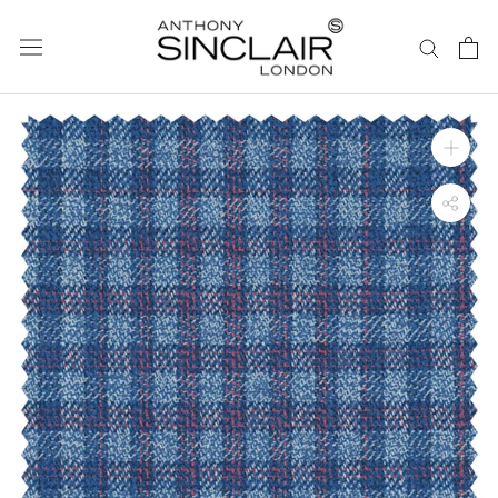
ス
キ
ッ
プ
し
て
コ
ン
テ
ン
ツ
に
移
動
す
る