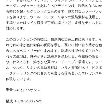
プデートされたアンサンブル。ウィンドウペーンチェックとモ
ックグレンチェックをあしらったデザインは、現代的なものか
ら時代を超えたクラシックなものまで、魅力的なカラーパレッ
トを誇ります。ウール、シルク、リネンの混紡素材を使用し、
平織りまたはツイル織りで丁寧に織り上げ、多様なテイストに
対応します。
このコレクションの特徴は、独創的な染色工程にあります。そ
れぞれの糸が色に独自の反応を示し、互いに補い合う豊かな色
合いのタペストリーが生まれます。熟練の技で仕立てられたこ
れらの生地は、爽やかさと洗練さを漂わせる、存在感のある一
枚に仕立てられ、鮮やかな夏のワードローブに最適です。ウー
ル、シルク、リネンの混紡素材は、ハリと質感があり、ビスポ
ークテーラリングの代名詞とも言える落ち着いたエレガンスを
体現しています。
重量: 240g | 7.5オンス
構成:
100% S130's WO