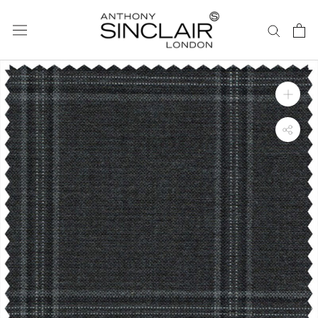
ス
キ
ッ
プ
し
て
コ
ン
テ
ン
ツ
に
移
動
す
る