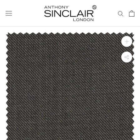
ス
キ
ッ
プ
し
て
コ
ン
テ
ン
ツ
に
移
動
す
る