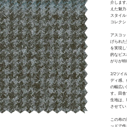
介します
えた魅力
スタイル
コレクシ
アスコッ
げられた
を実現し
的なビス
がりが特
2/2ツ
ディ感、
の幅広い
す。田舎
生地は、
させてい
この布の重
ッドで作