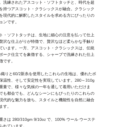
。洗練されたアスコット・ソフトタッチと、時代を超
を持つアスコット・クラシックスが融合。クラシック
を現代的に解釈したスタイルを求める方にぴったりの
ョンです。
ト・ソフトタッチは、生地に細心の注意を払って仕上
贅沢な仕上がりが特徴で、贅沢なほど柔らかな手触り
ています。一方、アスコット・クラシックスは、伝統
ポーク仕立てを象徴する、シャープで洗練された仕上
徴です。
イル織りと60/2新糸を使用したこれらの生地は、優れたボ
保温性、そして安定性を実現しています。280～310g
重量で、様々な気候の一年を通して着用いただけま
でも都会でも、どんなシーンにもぴったりのこれらの
現代的な魅力を放ち、スタイルと機能性を自然に融合
ます。
さは 280/310gm 9/10oz で、100% ウール ウーステ
られています。