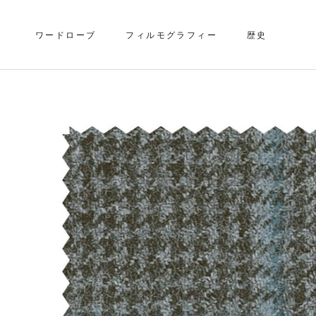
ス
キ
ワードローブ
フィルモグラフィー
歴史
ッ
プ
歴史
し
て
コ
ン
テ
ン
ツ
に
移
動
す
る