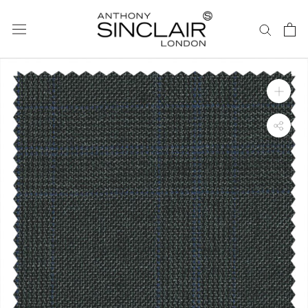
ス
キ
ッ
プ
し
て
コ
ン
テ
ン
ツ
に
移
動
す
る